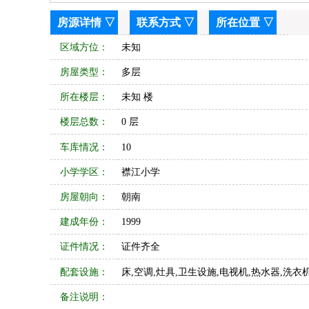
房源详情
▽
联系方式
▽
所在位置
▽
区域方位：
未知
房屋类型：
多层
所在楼层：
未知 楼
楼层总数：
0 层
车库情况：
10
小学学区：
襟江小学
房屋朝向：
朝南
建成年份：
1999
证件情况：
证件齐全
配套设施：
床,空调,灶具,卫生设施,电视机,热水器,洗衣机
备注说明：