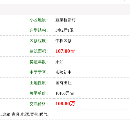
小区地段：
韭菜桥新村
户型结构：
3室2厅1卫
装修程度：
中档装修
107.00㎡
建筑面积：
契证年数：
未知
中学学区：
实验初中
土地性质：
国有出让
每平单价：
10168元/㎡
108.80万
交易价格：
,冰箱,家具,电话,宽带,暖气,