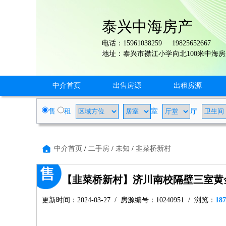
泰兴中海房产
电话：15961038259 19825652667
地址：泰兴市襟江小学向北100米中海
中介首页
出售房源
出租房源
售
租
室
厅
中介首页
/
二手房
/
未知
/
韭菜桥新村
【韭菜桥新村】济川南校隔壁三室黄
更新时间：2024-03-27 / 房源编号：10240951 / 浏览：
187