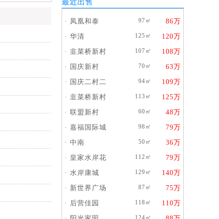
最近出售
97㎡
·
凤凰和泰
86万
125㎡
·
华清
120万
107㎡
·
韭菜桥新村
108万
70㎡
·
国庆新村
63万
94㎡
·
国庆二村二
109万
113㎡
·
韭菜桥新村
125万
60㎡
·
联盟新村
48万
98㎡
·
嘉福国际城
79万
50㎡
·
中南
36万
112㎡
·
皇家水岸花
79万
129㎡
·
水岸康城
140万
87㎡
·
新世界广场
75万
118㎡
·
后营佳园
110万
124㎡
·
阳光家园
88万