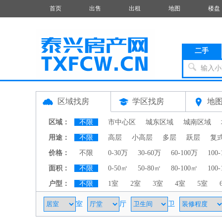
首页
出售
出租
地图
楼盘
二手
输入小
区域找房
学区找房
地
区域：
不限
市中心区
城东区域
城南区域
用途：
不限
高层
小高层
多层
跃层
复
价格：
不限
0-30万
30-60万
60-100万
100
面积：
不限
0-50㎡
50-80㎡
80-100㎡
100
户型：
不限
1室
2室
3室
4室
5室
室
厅
卫