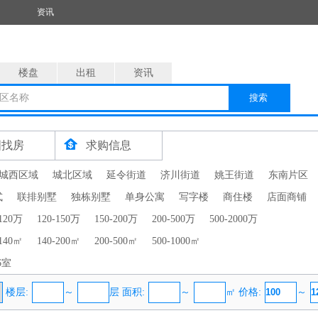
资讯
楼盘
出租
资讯
区名称
搜索
图找房
求购信息
城西区域
城北区域
延令街道
济川街道
姚王街道
东南片区
式
联排别墅
独栋别墅
单身公寓
写字楼
商住楼
店面商铺
-120万
120-150万
150-200万
200-500万
500-2000万
-140㎡
140-200㎡
200-500㎡
500-1000㎡
6室
楼层:
～
层 面积:
～
㎡ 价格:
～