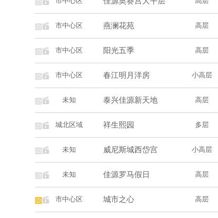
佳源奥赛宫大平层
市中心区
高层
燕澜花苑
市中心区
高层
阳光五季
市中心区
高层
春江明月洋房
市中心区
小高层
泰兴佳源新天地
未知
高层
祥生熙园
城北区域
多层
威尼斯城西岱宫
未知
小高层
佳源罗马假日
未知
高层
城市之心
市中心区
高层