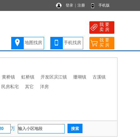
登录
|
注册
手机版
我 要
卖 房
我 要
地图找房
手机找房
买 房
黄桥镇
虹桥镇
开发区滨江镇
珊瑚镇
古溪镇
民房私宅
其它
洋房
万