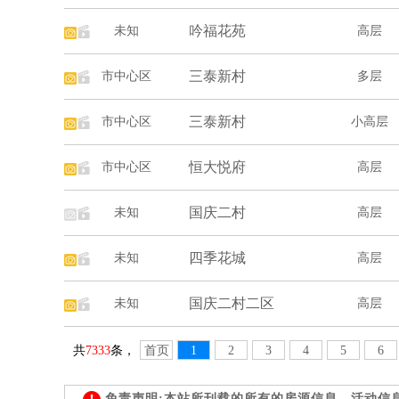
吟福花苑
未知
高层
三泰新村
市中心区
多层
三泰新村
市中心区
小高层
恒大悦府
市中心区
高层
国庆二村
未知
高层
四季花城
未知
高层
国庆二村二区
未知
高层
共
7333
条，
首页
1
2
3
4
5
6
免责声明:本站所刊载的所有的房源信息、活动信