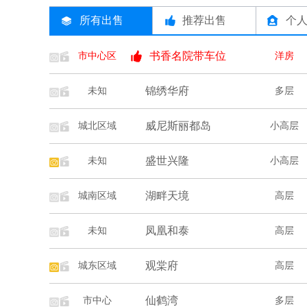
所有出售
推荐出售
个
书香名院带车位
市中心区
洋房
锦绣华府
未知
多层
威尼斯丽都岛
城北区域
小高层
盛世兴隆
未知
小高层
湖畔天境
城南区域
高层
凤凰和泰
未知
高层
观棠府
城东区域
高层
仙鹤湾
市中心
多层