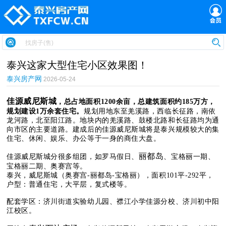
泰兴这家大型住宅小区效果图！
泰兴房产网
2026-05-24
佳源威尼斯城
，总占地面积1200余亩，总建筑面积约185万方，
规划建设1万余套住宅。
规划用地东至羌溪路，西临长征路，南依
龙河路，北至阳江路。地块内的羌溪路、鼓楼北路和长征路均为通
向市区的主要道路。建成后的佳源威尼斯城将是泰兴规模较大的集
住宅、休闲、娱乐、办公等于一身的商住大盘。
丽都岛
佳源威尼斯城分很多组团，如罗马假日、
、宝格丽一期、
宝格丽二期、奥赛宫等。
泰兴，威尼斯城（奥赛宫-丽都岛-宝格丽），面积101平-292平，
户型：普通住宅，大平层，复式楼等。
配套学区：济川街道实验幼儿园、襟江小学佳源分校、济川初中阳
江校区。