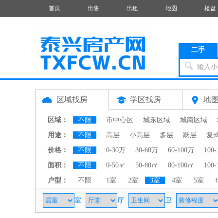
首页
出售
出租
地图
楼盘
二手
输入小
区域找房
学区找房
地
区域：
不限
市中心区
城东区域
城南区域
用途：
不限
高层
小高层
多层
跃层
复
价格：
不限
0-30万
30-60万
60-100万
100
面积：
不限
0-50㎡
50-80㎡
80-100㎡
100
户型：
不限
1室
2室
3室
4室
5室
室
厅
卫