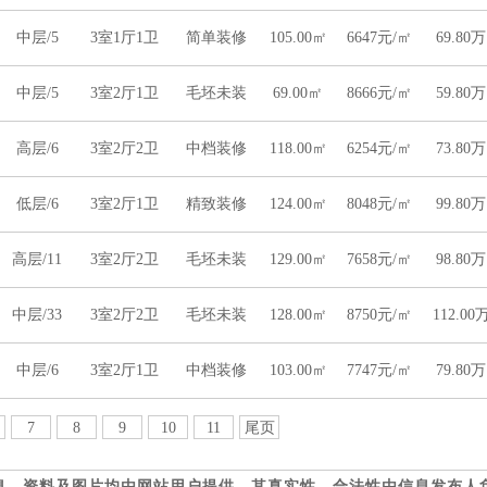
中层/5
3室1厅1卫
简单装修
105.00㎡
6647元/㎡
69.80万
中层/5
3室2厅1卫
毛坯未装
69.00㎡
8666元/㎡
59.80万
高层/6
3室2厅2卫
中档装修
118.00㎡
6254元/㎡
73.80万
低层/6
3室2厅1卫
精致装修
124.00㎡
8048元/㎡
99.80万
高层/11
3室2厅2卫
毛坯未装
129.00㎡
7658元/㎡
98.80万
中层/33
3室2厅2卫
毛坯未装
128.00㎡
8750元/㎡
112.00
中层/6
3室2厅1卫
中档装修
103.00㎡
7747元/㎡
79.80万
7
8
9
10
11
尾页
息、资料及图片均由网站用户提供，其真实性、合法性由信息发布人