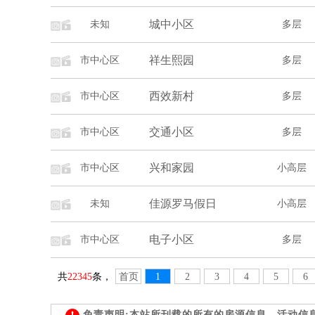
城中小区
未知
多层
祥生熙园
市中心区
多层
西效新村
市中心区
多层
交通小区
市中心区
多层
兴和家园
市中心区
小高层
佳源罗马假日
未知
小高层
电子小区
市中心区
多层
共
22345
条，
首页
1
2
3
4
5
6
免责声明:本站所刊载的所有的房源信息、活动信