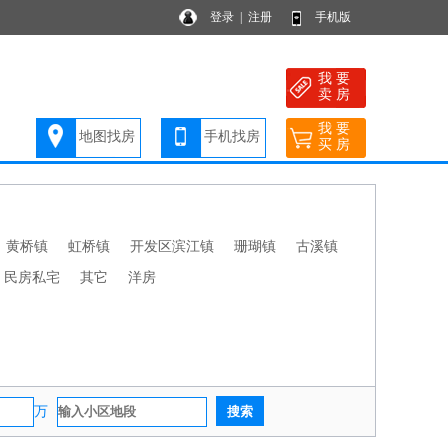
登录
|
注册
手机版
我 要
卖 房
我 要
地图找房
手机找房
买 房
黄桥镇
虹桥镇
开发区滨江镇
珊瑚镇
古溪镇
民房私宅
其它
洋房
万