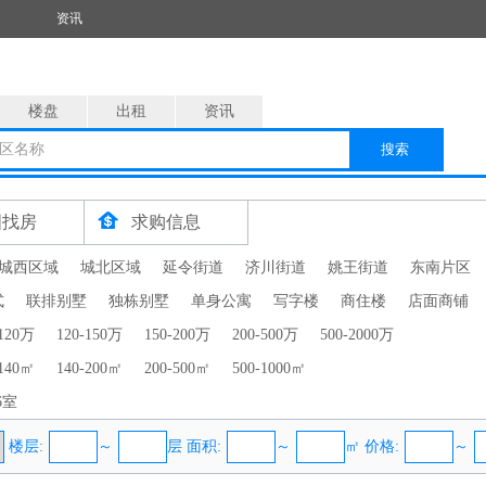
资讯
楼盘
出租
资讯
区名称
搜索
图找房
求购信息
城西区域
城北区域
延令街道
济川街道
姚王街道
东南片区
式
联排别墅
独栋别墅
单身公寓
写字楼
商住楼
店面商铺
-120万
120-150万
150-200万
200-500万
500-2000万
-140㎡
140-200㎡
200-500㎡
500-1000㎡
6室
楼层:
～
层 面积:
～
㎡ 价格:
～