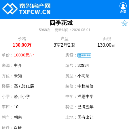
四季花城
5968次 更新时间：2026-08-01
价格
户型
面积
130.00万
3室2厅2卫
130.00㎡
单价：
10000元/㎡
房贷：
来源：
中介
编号：
32934
方位：
未知
房型：
小高层
楼层：
高 / 总11层
装修：
中档装修
小学：
济川小学
中学：
洋思中学
车库：
10
契证：
已满五年
朝向：
朝南
土地：
国有出让
证件：
双证