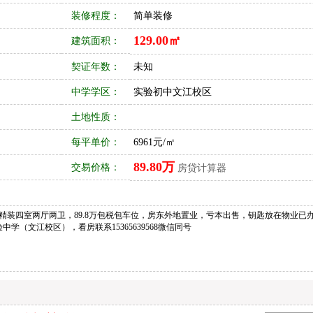
装修程度：
简单装修
129.00㎡
建筑面积：
契证年数：
未知
中学学区：
实验初中文江校区
土地性质：
每平单价：
6961元/㎡
89.80万
交易价格：
房贷计算器
精装四室两厅两卫，89.8万包税包车位，房东外地置业，亏本出售，钥匙放在物业已
（文江校区），看房联系15365639568微信同号