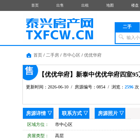
首页
出售
出租
地图
楼盘
二手
输入小
首页
/
二手房
/
市中心区
/
优优华府
【优优华府】新泰中优优华府四室95
更新时间：2026-06-10 / 房源编号：0854 / 浏览：
2596
次
房源详情
▽
联系方式
▽
房源照片
▽
区域方位：
市中心区
房屋类型：
高层