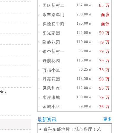
132.00㎡
·
国庆新村二
85 万
200.00㎡
·
永丰路单门
面议
190.00㎡
·
实验初中附
面议
125.00㎡
·
阳光家园
59 万
110.00㎡
·
隆盛花园
79 万
98.00㎡
·
银杏新村一
79 万
115.00㎡
·
丹霞花园
79 万
76.25㎡
·
万福小区
33 万
113.50㎡
·
丹霞花园
90 万
112.00㎡
·
凤凰和泰
95 万
办证。
109.00㎡
·
水岸康城
79 万
79.00㎡
·
金城小区
36 万
最新资讯
更多
●
泰兴东部地标！城市客厅！艺