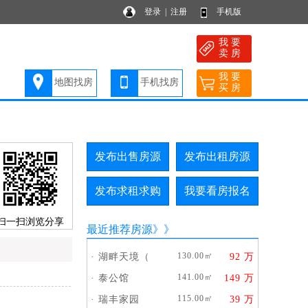
登录
|
注册
手机版
我 要
卖 房
我 要
地图找房
手机找房
买 房
发布出售房源
发布出租房源
发布求租求购
我要看房报名
扫一扫浏览分享
最近推荐房源
》》
130.00㎡
·
湖畔天境（
92 万
141.00㎡
·
泰公馆
149 万
115.00㎡
·
瑞丰家园
39 万