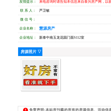
友情提示：
来电咨询时请告知本信息来自泰兴房产网，以
联 系 人：
严卫敏
微 信 号：
慧源房产
企业名称：
企业地址：
新泰中南玉龙花园门面S112室
房源照片 ▽
免责声明:本站所刊载的所有的房源信息、活动信