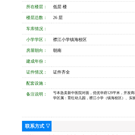
所在楼层：
低层 楼
楼层总数：
26 层
车库情况：
小学学区：
襟江小学镇海校区
房屋朝向：
朝南
建成年份：
证件情况：
证件齐全
配套设施：
亏本急卖新中医院对面，优优华府129平米，开发商
备注说明：
学区属：育红幼儿园，襟江小学（镇海校区）、实验中学
联系方式 ▽