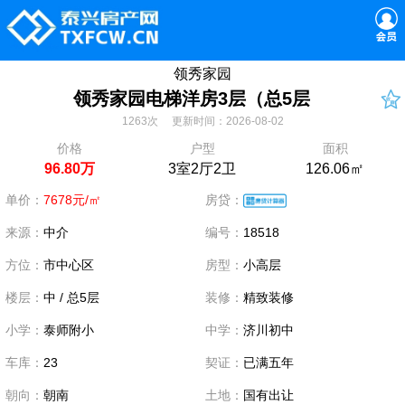
领秀家园
领秀家园电梯洋房3层（总5层
1263次 更新时间：2026-08-02
价格
户型
面积
96.80万
3室2厅2卫
126.06㎡
单价：
7678元/㎡
房贷：
来源：
中介
编号：
18518
方位：
市中心区
房型：
小高层
楼层：
中 / 总5层
装修：
精致装修
小学：
泰师附小
中学：
济川初中
车库：
23
契证：
已满五年
朝向：
朝南
土地：
国有出让