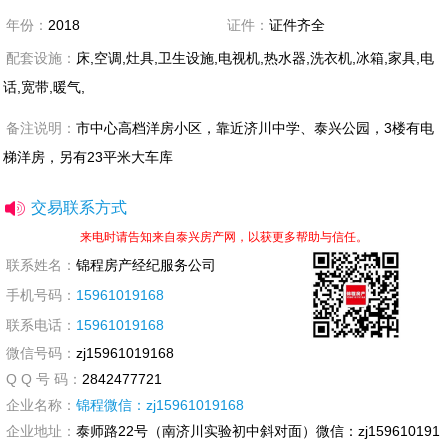
年份：
2018
证件：
证件齐全
配套设施：
床,空调,灶具,卫生设施,电视机,热水器,洗衣机,冰箱,家具,电
话,宽带,暖气,
备注说明：
市中心高档洋房小区，靠近济川中学、泰兴公园，3楼有电
梯洋房，另有23平米大车库
交易联系方式
来电时请告知来自泰兴房产网，以获更多帮助与信任。
联系姓名：
锦程房产经纪服务公司
手机号码：
15961019168
联系电话：
15961019168
微信号码：
zj15961019168
Q Q 号 码：
2842477721
企业名称：
锦程微信：zj15961019168
企业地址：
泰师路22号（南济川实验初中斜对面）微信：zj159610191