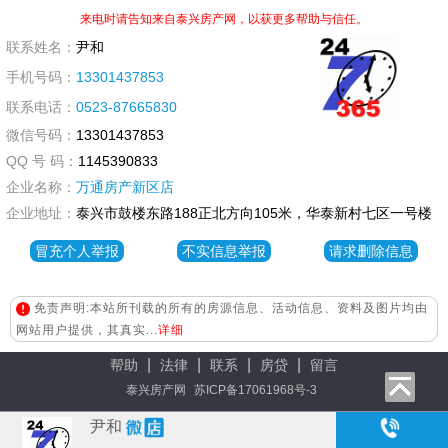
来电时请告知来自泰兴房产网，以获更多帮助与信任。
联系姓名：
尹和
手机号码：
13301437853
联系电话：
0523-87665830
微信号码：
13301437853
QQ 号 码：
1145390833
企业名称：
万通房产新区店
企业地址：
泰兴市鼓楼东路188正北方向105米，华泰新村七区一号楼
冒充个人举报
不实信息举报
请求删除信息
免责声明:本站所刊载的所有的房源信息、活动信息、资料及图片均由
网站用户提供，其真实...
详细
|
|
|
|
帮助
法律
联系
房贷
留言
泰兴房产网
苏ICP备17061968号-3
尹和