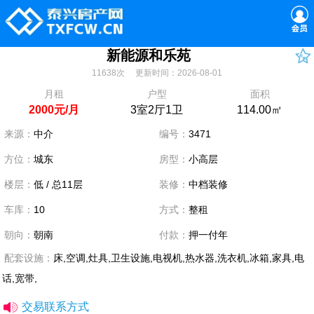
新能源和乐苑
11638次 更新时间：2026-08-01
月租
户型
面积
2000元/月
3室2厅1卫
114.00㎡
来源：
中介
编号：
3471
方位：
城东
房型：
小高层
楼层：
低 / 总11层
装修：
中档装修
车库：
10
方式：
整租
朝向：
朝南
付款：
押一付年
配套设施：
床,空调,灶具,卫生设施,电视机,热水器,洗衣机,冰箱,家具,电
话,宽带,
交易联系方式