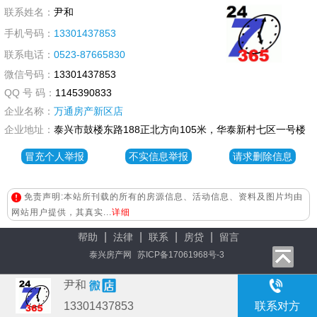
联系姓名：
尹和
手机号码：
13301437853
联系电话：
0523-87665830
微信号码：
13301437853
QQ 号 码：
1145390833
企业名称：
万通房产新区店
企业地址：
泰兴市鼓楼东路188正北方向105米，华泰新村七区一号楼
冒充个人举报
不实信息举报
请求删除信息
免责声明:本站所刊载的所有的房源信息、活动信息、资料及图片均由
网站用户提供，其真实...
详细
|
|
|
|
帮助
法律
联系
房贷
留言
泰兴房产网
苏ICP备17061968号-3
尹和
13301437853
联系对方