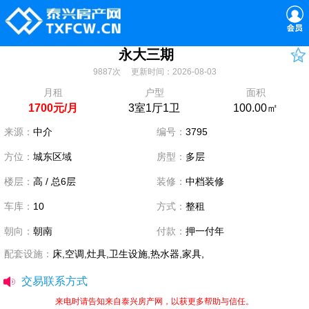
永大三期
9887次 更新时间：2026-08-03
月租
户型
面积
1700元/月
3室1厅1卫
100.00㎡
来源：
中介
编号：
3795
方位：
城东区域
房型：
多层
楼层：
高 / 总6层
装修：
中档装修
车库：
10
方式：
整租
朝向：
朝南
付款：
押一付年
配套设施：
床,空调,灶具,卫生设施,热水器,家具,
交易联系方式
来电时请告知来自泰兴房产网，以获更多帮助与信任。