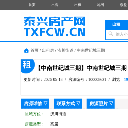
首页
出售
出租
地图
楼盘
出租
输入小
首页
/
出租房
/
济川街道
/
中南世纪城三期
【中南世纪城三期】中南世纪城三期
更新时间：2026-05-18 / 房源编号：100008621 / 浏览：
19
房源详情
▽
联系方式
▽
房源照片
▽
区域方位：
济川街道
房屋类型：
高层