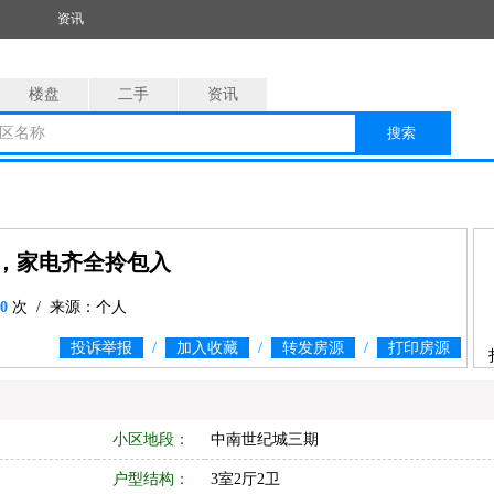
资讯
楼盘
二手
资讯
区名称
搜索
，家电齐全拎包入
0
次 / 来源：个人
投诉举报
/
加入收藏
/
转发房源
/
打印房源
小区地段：
中南世纪城三期
户型结构：
3室2厅2卫