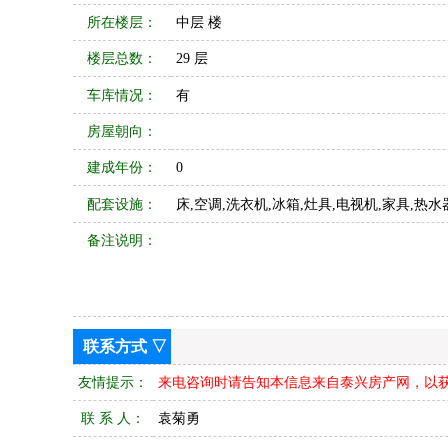
所在楼层：
中层 楼
楼层总数：
29 层
车库情况：
有
房屋朝向：
建成年份：
0
配套设施：
床,空调,洗衣机,冰箱,灶具,电视机,家具,热水
备注说明：
联系方式 ▽
友情提示：
来电咨询时请告知本信息来自泰兴房产网，以
联 系 人：
袁菊勇