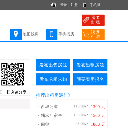
登录
|
注册
手机版
我 要
出 租
我 要
地图找房
手机找房
租 房
发布出售房源
发布出租房源
发布求租求购
我要看房报名
扫一扫浏览分享
推荐出租房源
》》
110.00㎡
·
西城公寓
1300 元
100.00㎡
·
轴承厂宿舍
1500 元
85.00㎡
·
周曾
1800 元