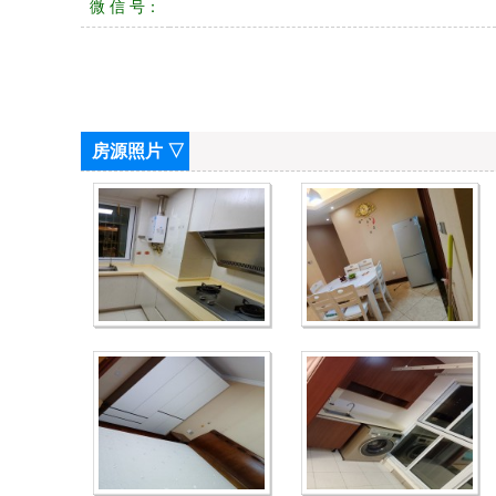
微 信 号：
房源照片 ▽