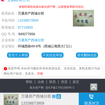
来电时请告知来自泰兴房产网，以获更多帮助与信任。
联系姓名：
万通房产西城分部
手机号码：
13338873909
联系电话：
87719909
QQ 号 码：
949277656
企业名称：
万通房产西城分部
企业地址：
环城西路49-8号（西城公寓西大门口）
冒充个人举报
不实信息举报
请求删除信息
免责声明:本站所刊载的所有的房源信息、活动信息、资料及图片均由
网站用户提供，其真实...
详细
|
|
|
|
帮助
法律
联系
房贷
留言
泰兴房产网
苏ICP备17061968号-3
万通房产西城分部
13338873909
联系对方