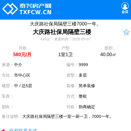
大庆路社保局隔壁三楼7000一年。
大庆路社保局隔壁三楼
426次 更新时间：2026-05-07
月租
户型
面积
580元/月
1室1卫
40.00㎡
来源：
中介
编号：
9999
方位：
市中心区
房型：
多层
楼层：
中 / 总5层
装修：
简单装修
车库：
方式：
整租
朝向：
付款：
协商确定
备注说明：
大庆路社保局隔壁三楼一室一厨一卫，7000一年。
交易联系方式