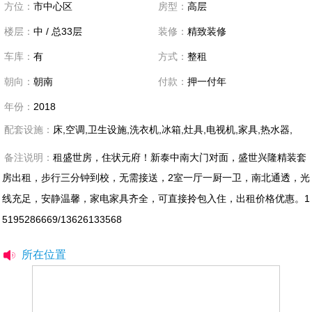
方位：
市中心区
房型：
高层
楼层：
中 / 总33层
装修：
精致装修
车库：
有
方式：
整租
朝向：
朝南
付款：
押一付年
年份：
2018
配套设施：
床,空调,卫生设施,洗衣机,冰箱,灶具,电视机,家具,热水器,
备注说明：
租盛世房，住状元府！新泰中南大门对面，盛世兴隆精装套
房出租，步行三分钟到校，无需接送，2室一厅一厨一卫，南北通透，光
线充足，安静温馨，家电家具齐全，可直接拎包入住，出租价格优惠。1
5195286669/13626133568
所在位置