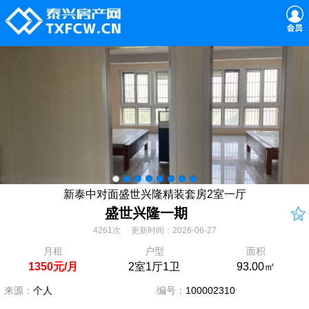
新泰中对面盛世兴隆精装套房2室一厅
盛世兴隆一期
4261次 更新时间：2026-06-27
月租
户型
面积
1350元/月
2室1厅1卫
93.00㎡
来源：
个人
编号：
100002310