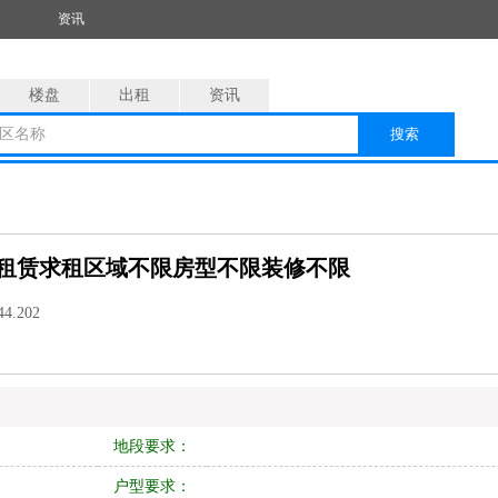
资讯
楼盘
出租
资讯
区名称
搜索
租赁求租区域不限房型不限装修不限
44.202
地段要求：
户型要求：