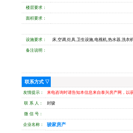
楼层要求：
面积要求：
设施要求：
床,空调,灶具,卫生设施,电视机,热水器,洗衣机
备注说明：
联系方式 ▽
友情提示：
来电咨询时请告知本信息来自泰兴房产网，以
联 系 人：
封骏
微 信 号：
骏家房产
企业名称：