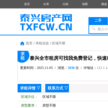
首页
出售
出租
地图
楼盘
二手
输入小
首页
/
求租信息
/
区域不限
泰兴全市租房可找我免费登记，快速
更新时间：2025-11-05 / 浏览：
5030
次 / IP地址：
112.1.1
求租详情
▽
联系方式
▽
区域方位：
区域不限
房型要求：
房型不限