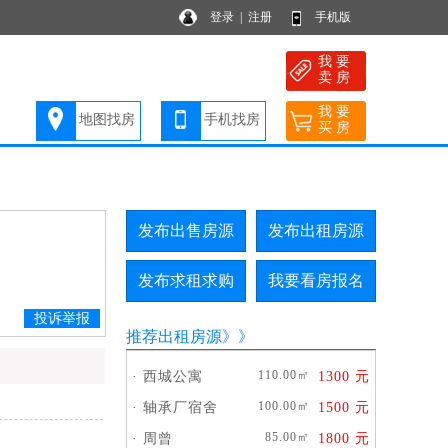
登录
|
注册
手机版
我 要
卖 房
我 要
地图找房
手机找房
买 房
发布出售房源
发布出租房源
发布求租求购
我要看房报名
投诉举报
推荐出租房源
》》
110.00㎡
·
西城公寓
1300 元
100.00㎡
·
轴承厂宿舍
1500 元
85.00㎡
·
周曾
1800 元