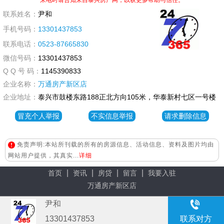
来电时请告知来自泰兴房产网，以获更多帮助与信任。
联系姓名：
尹和
手机号码：
13301437853
联系电话：
0523-87665830
微信号码：
13301437853
Q Q 号 码：
1145390833
企业名称：
万通房产新区店
企业地址：
泰兴市鼓楼东路188正北方向105米，华泰新村七区一号楼
冒充个人举报
不实信息举报
请求删除信息
免责声明:本站所刊载的所有的房源信息、活动信息、资料及图片均由
网站用户提供，其真实...
详细
|
|
|
|
首页
资讯
房贷
留言
我要入驻
万通房产新区店
尹和
13301437853
联系对方