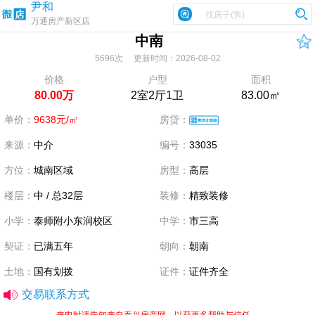
尹和
万通房产新区店
中南
5696次 更新时间：2026-08-02
价格
户型
面积
80.00万
2室2厅1卫
83.00㎡
单价：
9638元/㎡
房贷：
来源：
中介
编号：
33035
方位：
城南区域
房型：
高层
楼层：
中 / 总32层
装修：
精致装修
小学：
泰师附小东润校区
中学：
市三高
契证：
已满五年
朝向：
朝南
土地：
国有划拨
证件：
证件齐全
交易联系方式